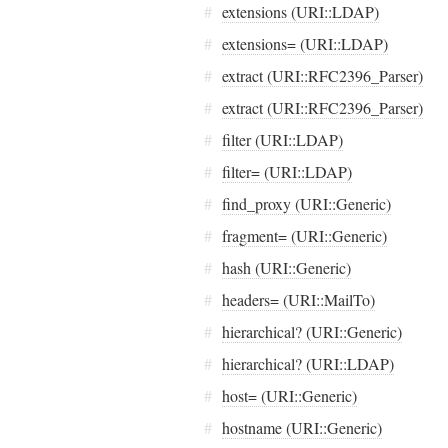
#
extensions (URI::LDAP)
#
extensions= (URI::LDAP)
#
extract (URI::RFC2396_Parser)
#
extract (URI::RFC2396_Parser)
#
filter (URI::LDAP)
#
filter= (URI::LDAP)
#
find_proxy (URI::Generic)
#
fragment= (URI::Generic)
#
hash (URI::Generic)
#
headers= (URI::MailTo)
#
hierarchical? (URI::Generic)
#
hierarchical? (URI::LDAP)
#
host= (URI::Generic)
#
hostname (URI::Generic)