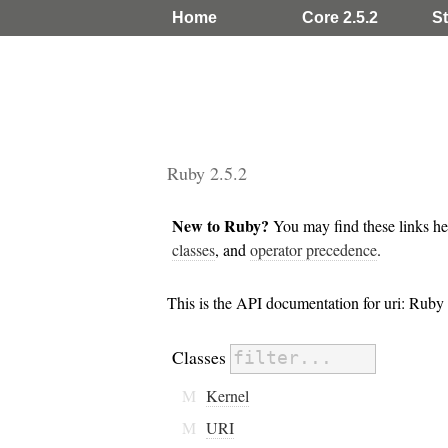
Home
Core 2.5.2
St
Ruby 2.5.2
New to Ruby?
You may find these links he
classes
, and
operator precedence
.
This is the API documentation for uri: Rub
Classes
M
Kernel
M
URI