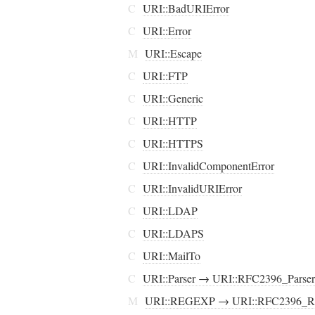
C
URI::BadURIError
C
URI::Error
M
URI::Escape
C
URI::FTP
C
URI::Generic
C
URI::HTTP
C
URI::HTTPS
C
URI::InvalidComponentError
C
URI::InvalidURIError
C
URI::LDAP
C
URI::LDAPS
C
URI::MailTo
C
URI::Parser → URI::RFC2396_Parser
M
URI::REGEXP → URI::RFC2396_