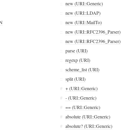
::
new (URI::Generic)
::
new (URI::LDAP)
RN
::
new (URI::MailTo)
::
new (URI::RFC2396_Parser)
::
new (URI::RFC2396_Parser)
::
parse (URI)
::
regexp (URI)
::
scheme_list (URI)
::
split (URI)
#
+ (URI::Generic)
#
- (URI::Generic)
#
== (URI::Generic)
#
absolute (URI::Generic)
#
absolute? (URI::Generic)