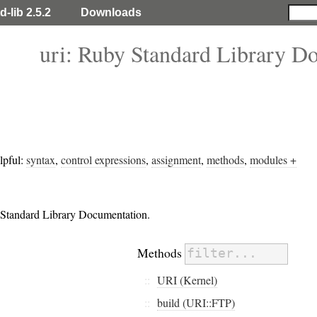
d-lib 2.5.2
Downloads
uri: Ruby Standard Library D
lpful:
syntax
,
control expressions
,
assignment
,
methods
,
modules +
y Standard Library Documentation.
Methods
::
URI (Kernel)
::
build (URI::FTP)