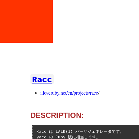
Racc
i.loveruby.net/en/projects/racc
/
DESCRIPTION:
Racc は LALR(1) パーサジェネレータです。

yacc の Ruby 版に相当します。
