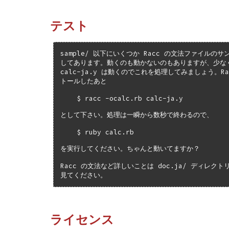
テスト
sample/ 以下にいくつか Racc の文法ファイルのサ
してあります。動くのも動かないのもありますが、少なく
calc-ja.y は動くのでこれを処理してみましょう。Ra
トールしたあと

    $ racc -ocalc.rb calc-ja.y

として下さい。処理は一瞬から数秒で終わるので、

    $ ruby calc.rb

を実行してください。ちゃんと動いてますか？

Racc の文法など詳しいことは doc.ja/ ディレクトリ
見てください。
ライセンス