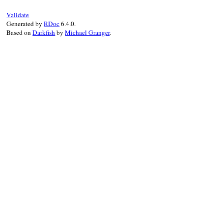
Validate
Generated by
RDoc
6.4.0.
Based on
Darkfish
by
Michael Granger
.