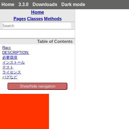
Home
3.3.0
Downloads
Dark mode
Home
Pages
Classes
Methods
Table of Contents
Racc
DESCRIPTION:
必要環境
インストール
テスト
ライセンス
バグなど
Show/hide navigation