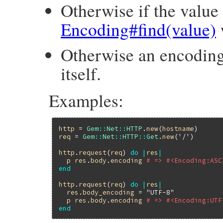
Otherwise if the value 
Encoding#find(value)
Otherwise an encoding
itself.
Examples:
http
 = 
Gem
::
Net
::
HTTP
.
new
(
hostname
req
 = 
Gem
::
Net
::
HTTP
::
Get
.
new
(
'/'
)

http
.
request
(
req
) 
do
|
res
|
p
res
.
body
.
encoding
# => #<Encoding:ASC
end
http
.
request
(
req
) 
do
|
res
|
res
.
body_encoding
 = 
"UTF-8"
p
res
.
body
.
encoding
# => #<Encoding:UTF
end