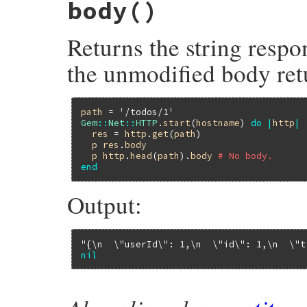
body
()
Returns the string respo
the unmodified body retu
path
 = 
'/todos/1'
Gem
::
Net
::
HTTP
.
start
(
hostname
) 
do
|
http
|
res
 = 
http
.
get
(
path
)

p
res
.
body
p
http
.
head
(
path
).
body
# No body.
end
Output:
"{\n  \"userId\": 1,\n  \"id\": 1,\n  \"t
nil
# File rubygems/net-http/lib/net/http/res