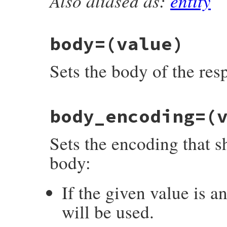
Also aliased as:
entity
def
body
read_body
end
body=
(value)
Sets the body of the res
# File rubygems/net-http/lib/net/http/res
body_encoding=
(
def
body=
(
value
)

@body
 = 
value
end
Sets the encoding that 
body:
If the given value is 
will be used.