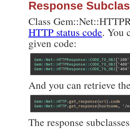
Response Subcla
Class Gem::Net::HTTPRe
HTTP status code
. You 
given code:
Gem
::
Net
::
HTTPResponse
::
CODE_TO_OBJ
[
'200'
Gem
::
Net
::
HTTPResponse
::
CODE_TO_OBJ
[
'400'
Gem
::
Net
::
HTTPResponse
::
CODE_TO_OBJ
[
'404'
And you can retrieve the
Gem
::
Net
::
HTTP
.
get_response
(
uri
).
code
Gem
::
Net
::
HTTP
.
get_response
(
hostname
, 
'/n
The response subclasses 