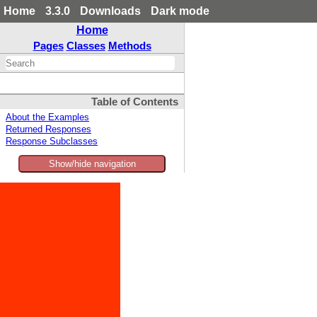
Home
3.3.0
Downloads
Dark mode
Home
Pages
Classes
Methods
Table of Contents
About the Examples
Returned Responses
Response Subclasses
Show/hide navigation