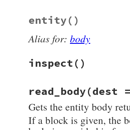
# File rubygems/net-http/lib/net/http/res
entity
()
def
body_encoding=
(
value
)

value
 = 
Encoding
.
find
(
value
) 
if
value
.
i
@body_encoding
 = 
value
end
Alias for:
body
inspect
()
# File rubygems/net-http/lib/net/http/res
read_body
(dest 
def
inspect
"#<#{self.class} #{@code} #{@message} r
end
Gets the entity body re
If a block is given, the 