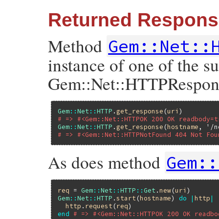
Returned Respons
Method
Gem::Net::
instance of one of the s
Gem::Net::HTTPRespon
Gem
::
Net
::
HTTP
.
get_response
(
uri
# => #<Gem::Net::HTTPOK 200 OK readbody=t
Gem
::
Net
::
HTTP
.
get_response
(
hostname
, 
'/n
# => #<Gem::Net::HTTPNotFound 404 Not Fou
As does method
Gem::
req
 = 
Gem
::
Net
::
HTTP
::
Get
.
new
(
uri
Gem
::
Net
::
HTTP
.
start
(
hostname
) 
do
|
http
|
http
.
request
(
req
end
# => #<Gem::Net::HTTPOK 200 OK readbo