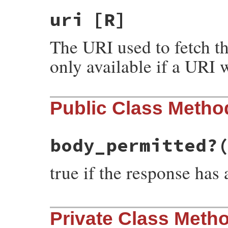
uri
[R]
The URI used to fetch t
only available if a URI w
Public Class Metho
body_permitted?
true if the response has 
# File rubygems/net-http/lib/net/http/res
Private Class Meth
def
body_permitted?
self
::
HAS_BODY