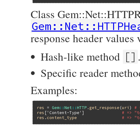
Class Gem::Net::HTTPR
Gem::Net::HTTPHe
response header values 
Hash-like method
[]
Specific reader metho
Examples:
res
 = 
Gem
::
Net
::
HTTP
.
get_response
(
uri
) 
# 
res
[
'Content-Type'
]               
# => "t
res
.
content_type
# => "t