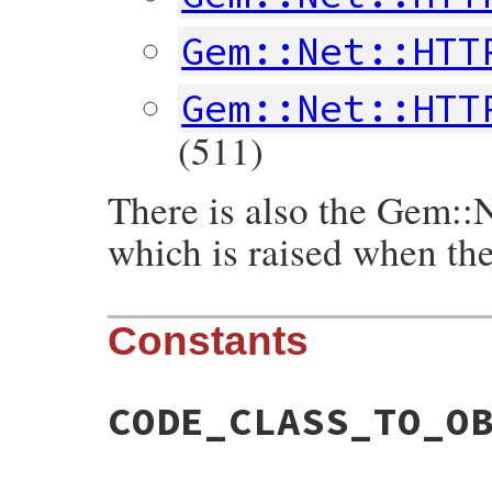
Gem::Net::HTT
Gem::Net::HTT
(511)
There is also the Gem:
which is raised when ther
Constants
CODE_CLASS_TO_O