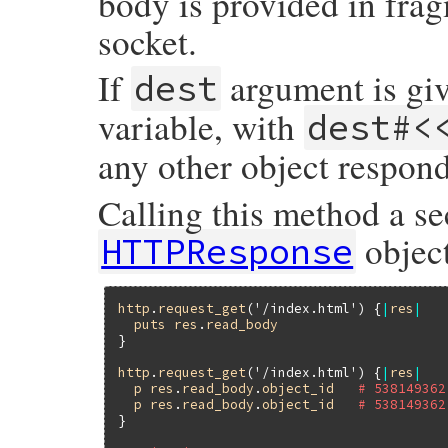
body is provided in fragm
socket.
If
argument is giv
dest
variable, with
dest#<
any other object respon
Calling this method a s
object
HTTPResponse
http
.
request_get
(
'/index.html'
) {
|
res
|
puts
res
.
read_body
}

http
.
request_get
(
'/index.html'
) {
|
res
|
p
res
.
read_body
.
object_id
# 538149362
p
res
.
read_body
.
object_id
# 538149362
}
