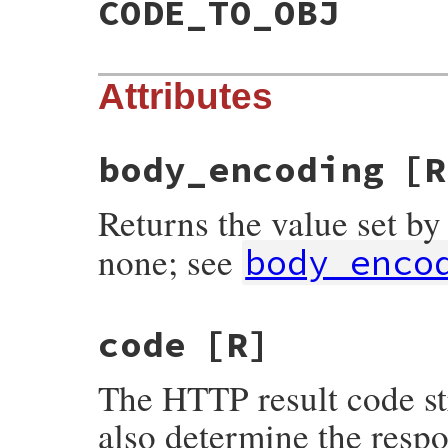
CODE_TO_OBJ
Attributes
body_encoding
[R
Returns the value set b
none; see
body_enco
code
[R]
The HTTP result code st
also determine the resp